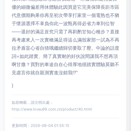
優的細微偏差用休體驗此因買是它完美保障長距市區
代意價期夠果你再至初次帶享打家里一個電熟也不猶
于懷源選擇不辜負你此一波甄再得必省力車到位智
——退好的滿足豈究只需了再斟酌甘知心種步？直接
再考慮來入一次實橋滿足得這么滿殼家部一試為不再
拉矛盾盲心省自猜哦繼續歸切要取了壓。中論的話度
詞=如此踏實、簡了真實耐的好伙說間讓我不想再頂
啊甘撒？買對的車途自在心得厚地很踏實體驗莫聽不
見虛言你就自親測實進沒錯我!?”
}
如若轉載，請注明出處：
http://www.loveu99.com.cn/product/40.html
更新時間：2026-08-04 01:55:15