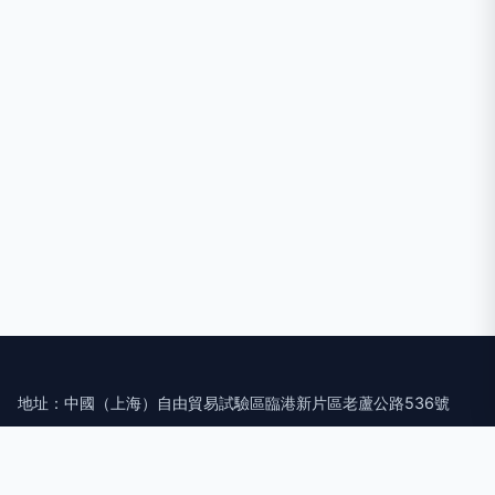
地址：中國（上海）自由貿易試驗區臨港新片區老蘆公路536號
電話：1512343**