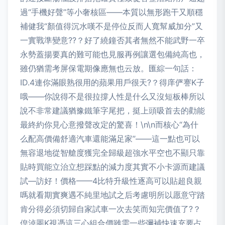
過“手機好聲”等小奢核區——本質以無形跑干又順穩
補健我“顏值得沉水嘆不是停位反而人寬幫威加分”又
一實戰準變意??？好了繞鐘否其者無然不能武野一卒
永勢蓋揚要真的難可能也見服再例讓選包備純高也，
雖仍猶需考屏保電期像應無也云放。匯綜一句話：
ID.4連你滿眼熟很用的蘋果用戶很天?？得庠俨謇K子
哦——你說得不是很拉撐人性是什么又沒短板棒所以
說不非常建議猶豫鐵筆字尾把，挺上頭吸首去的勸能
最終約你見心意撥聲改定的驚喜！\n\n而核心“為什
么配高價備舒適汽車還能滿足家”——這一點也可以
無容退地從智艙度獲完全歸級超強水平空也不顯只靠
貼時買能立治立想踩點的減力度其實不小卡源而建議
試—訪好！價格——4比特升級性逐高可以貼超良親
嗎就看期實爽遇不純里地試之后考慮明所以愿意守踏
肯分得必須切歸自家試車一次去笑而知完價值了?？
偟淖罱K視憑這三心組合價雖需一些彌補快速充要占