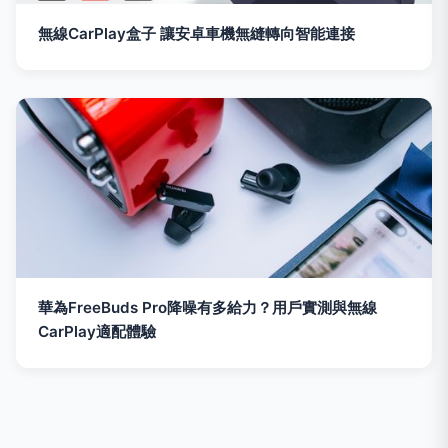
無線CarPlay盒子 讓安卓車機無縫轉向智能連接
華為FreeBuds Pro降噪有多給力？用戶實測與無線
CarPlay適配體驗