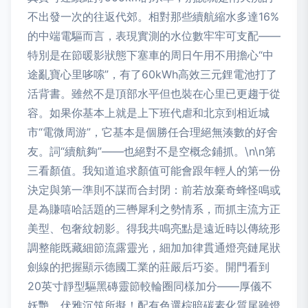
不出發一次的往返代郊。相對那些續航縮水多達16%
的中端電驅而言，表現實測的水位數牢牢可支配——
特別是在節暖影狀態下塞車的周日午用不用擔心“中
途亂寶心里哆嗦”，有了60kWh高效三元鋰電池打了
活背書。雖然不是頂部水平但也裝在心里已更趨于從
容。如果你基本上就是上下班代虐和北京到相近城
市“電微周游”，它基本是個勝任合理絕無湊數的好舍
友。詞“續航夠”——也絕對不是空概念鋪抓。\n\n第
三看顏值。我知道追求顏值可能會跟年輕人的第一份
決定與第一準則不謀而合封閉：前若放棄奇蜂怪鳴或
是為賺嘻哈話題的三轡犀利之勢情系，而抓主流方正
美型、包奢紋韌影。得我共鳴亮點是遠近時以傳統形
調整能既藏細節流露靈光，細加加律貫通燈亮鏈尾狀
劍線的把握顯示德國工業的莊嚴后巧姿。開門看到
20英寸靜型驅黑磚靈節較輪圈同樣加分——厚儀不
妖艷、伏雅沉筑所擬！配有色選棕暗碳素化質尾雖燈