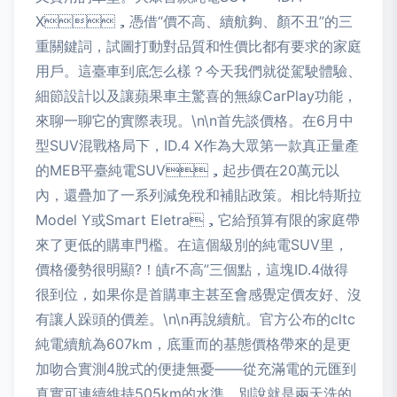
X，憑借“價不高、續航夠、顏不丑”的三
重關鍵詞，試圖打動對品質和性價比都有要求的家庭
用戶。這臺車到底怎么樣？今天我們就從駕駛體驗、
細節設計以及讓蘋果車主驚喜的無線CarPlay功能，
來聊一聊它的實際表現。\n\n首先談價格。在6月中
型SUV混戰格局下，ID.4 X作為大眾第一款真正量產
的MEB平臺純電SUV，起步價在20萬元以
內，還疊加了一系列減免稅和補貼政策。相比特斯拉
Model Y或Smart Eletra，它給預算有限的家庭帶
來了更低的購車門檻。在這個級別的純電SUV里，
價格優勢很明顯?！皟r不高”三個點，這塊ID.4做得
很到位，如果你是首購車主甚至會感覺定價友好、沒
有讓人跺頭的價差。\n\n再說續航。官方公布的cltc
純電續航為607km，底重而的基態價格帶來的是更
加吻合實測4脫式的便捷無憂——從充滿電的元匯到
真實可連續維持505km的水準，別說就是兩天洗的